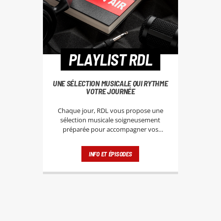
PLAYLIST RDL
UNE SÉLECTION MUSICALE QUI RYTHME
VOTRE JOURNÉE
Chaque jour, RDL vous propose une
sélection musicale soigneusement
préparée pour accompagner vos
moments de la journée. Notre playlist
rassemble les titres incontournables du
INFO ET ÉPISODES
moment, les nouveautés à découvrir,
mais aussi les classiques qui font vibrer
les générations. La diffusion de la
Playlist RDL, c’est un concentré
d’énergie, de rythme et d’émotions.
Que vous soyez en voiture, au travail
ou à la maison, nous vous offrons une