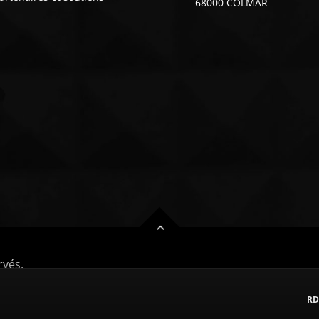
68000 COLMAR
rvés.
RDL COLMAR
SORTIES PROPOSÉES PAR RDL COLMAR
NOS
RD