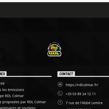
IES
CONTACT
ité
https://rdlcolmar.fr/
s les émissions
+33 03 89 24 12 11
ipe RDL Colmar
es proposées par RDL Colmar
7 rue de l'Abbé Lemire
artenaires et soutiens