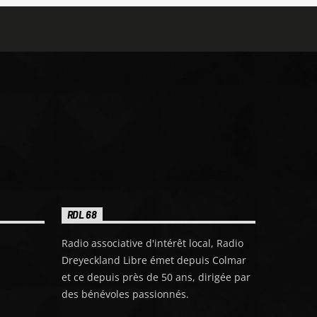
programmation dynamique et variée,
pensée pour plaire au plus grand
nombre. Pop, hits actuels, sons
internationaux, découvertes… il y en a
pour tous les goûts. Notre équipe
sélectionne les morceaux avec
attention afin de garantir une qualité
musicale constante et une ambiance
fidèle à l’esprit RDL : moderne, positive
et proche de ses auditeurs. Restez à
l’écoute pour profiter d’une diffusion
fluide, sans interruption, et laissez-
vous porter par la Playlist RDL.
Branchez-vous sur 103.5 FM ou
écoutez-nous en ligne pour vivre le
meilleur de la musique, à tout moment
RDL 68
de la journée.
RDL – Le son qui vous
accompagne.
Radio associative d'intérêt local, Radio
Dreyeckland Libre émet depuis Colmar
et ce depuis près de 50 ans, dirigée par
des bénévoles passionnés.