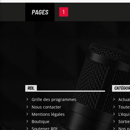
PAGES
1
RDL
CATÉGOR
Grille des programmes
Actual
Nous contacter
Toute
Mentions légales
L’équ
Boutique
Sorti
Soutenez RDL
Nos p