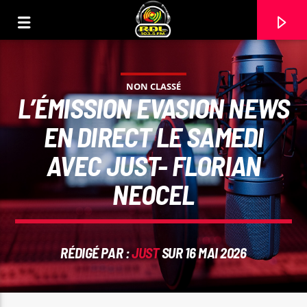
NON CLASSÉ
L’ÉMISSION EVASION NEWS
EN DIRECT LE SAMEDI
AVEC JUST- FLORIAN
NEOCEL
RÉDIGÉ PAR :
JUST
SUR 16 MAI 2026
VOIE ACTUELLE
TITRE
ARTISTE