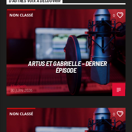
D’AUTRES VOIX À DÉCOUVRIR
qualité musicale constante et une ambiance fidèle à l’esprit
RDL : moderne, positive et proche de ses auditeurs. Restez à
NON CLASSÉ
l’écoute pour profiter d’une diffusion fluide, sans
0
interruption, et laissez-vous porter par la Playlist RDL.
Branchez-vous sur 103.5 FM ou écoutez-nous en ligne pour
vivre le meilleur de la musique, à tout moment de la journée.
RDL – Le son qui vous accompagne.
ARTUS ET GABRIELLE – DERNIER
ÉPISODE
Elisabeth
30 JUIN 2026
NON CLASSÉ
0