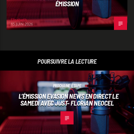
ÉMISSION
Elisabeth
15 JUIN 2026
POURSUIVRE LA LECTURE
PROCHAINE ÉTAPE
L’ÉMISSION EVASION NEWS EN DIRECT LE
SAMEDI AVEC JUST- FLORIAN NEOCEL