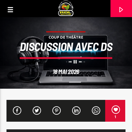
COUP DE THÉÂTRE
DISCUSSION AVEC DS
18 MAI 2026
VOIE ACTUELLE
1
TITRE
ARTISTE