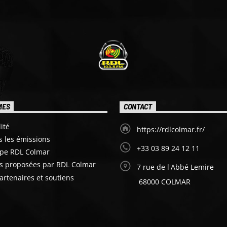
IES
CONTACT
ité
https://rdlcolmar.fr/
s les émissions
+33 03 89 24 12 11
ipe RDL Colmar
es proposées par RDL Colmar
7 rue de l'Abbé Lemire
artenaires et soutiens
68000 COLMAR