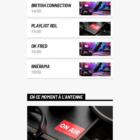
BRITISH CONNECTION
14:00
PLAYLIST RDL
15:00
OK FRED
16:00
6NÉRAMA
18:00
EN CE MOMENT À L’ANTENNE