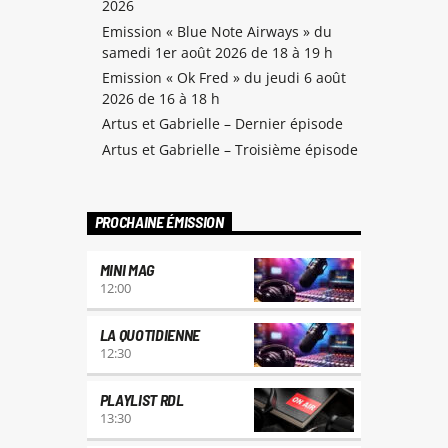
2026
pour
Emission « Blue Note Airways » du
augmenter
samedi 1er août 2026 de 18 à 19 h
ou
Emission « Ok Fred » du jeudi 6 août
diminuer
2026 de 16 à 18 h
Artus et Gabrielle – Dernier épisode
le
Artus et Gabrielle – Troisième épisode
volume.
PROCHAINE ÉMISSION
MINI MAG
12:00
LA QUOTIDIENNE
12:30
PLAYLIST RDL
13:30