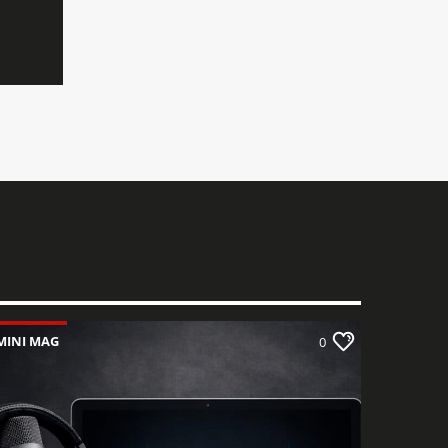
nombre. Pop, hits actuels, sons
internationaux, découvertes… il y en a
pour tous les goûts. Notre équipe
sélectionne les morceaux avec
attention afin de garantir une qualité
musicale constante et une ambiance
fidèle à l’esprit RDL : moderne, positive
et proche de ses auditeurs. Restez à
l’écoute pour profiter d’une diffusion
fluide, sans interruption, et laissez-
vous porter par la Playlist RDL.
Branchez-vous sur 103.5 FM ou
écoutez-nous en ligne pour vivre le
meilleur de la musique, à tout moment
de la journée.
RDL – Le son qui vous
accompagne.
MINI MAG
0