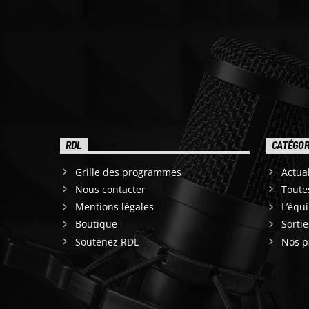
RDL
CATÉGOR
Grille des programmes
Actual
Nous contacter
Toute
Mentions légales
L’équ
Boutique
Sorti
Soutenez RDL
Nos p