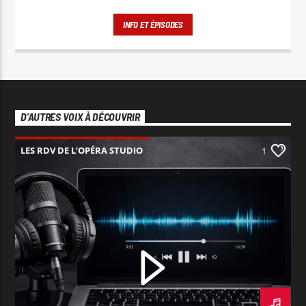
un mélange de culture, découvertes, musique et actualités
dans une ambiance conviviale et positive.
INFO ET ÉPISODES
D’AUTRES VOIX À DÉCOUVRIR
LES RDV DE L’OPÉRA STUDIO
1