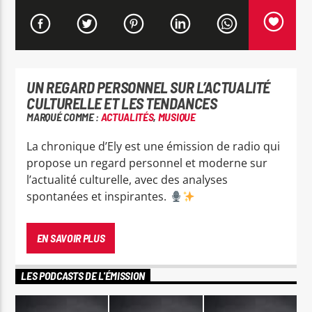
UN REGARD PERSONNEL SUR L’ACTUALITÉ
RDL Colmar
CULTURELLE ET LES TENDANCES
MARQUÉ COMME :
ACTUALITÉS
,
MUSIQUE
La chronique d’Ely est une émission de radio qui
propose un regard personnel et moderne sur
l’actualité culturelle, avec des analyses
spontanées et inspirantes.
La chronique d’Ely est une émission de radio qui
offre un regard singulier et inspiré sur l’actualité
EN SAVOIR PLUS
culturelle et les tendances du moment. À travers
ses prises de parole, Ely partage ses réflexions,
LES PODCASTS DE L'ÉMISSION
ses coups de cœur et ses analyses avec une
grande liberté de ton.