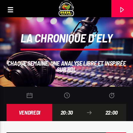
LA CHRONIQUE D’ELY
CHAQUE SEMAINE, UNE ANALYSE LIBRE ET INSPIRÉE
SUR RDL
VENDREDI
20:30
22:00
VOIE ACTUELLE
TITRE
ARTISTE