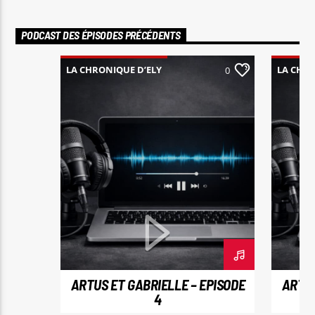
l’actualité tout en découvrant de nouvelles
perspectives.
PODCAST DES ÉPISODES PRÉCÉDENTS
LA CHRONIQUE D’ELY
LA CHRO
0
ARTUS ET GABRIELLE – EPISODE
ARTUS
4